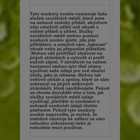
Tyto soubory cookie nastavuje řada
služeb sociálních médií, které jsme
na webové stránky přidali, abychom
vám umožnili sdílet náš obsah s
vašimi přáteli a sítěmi. Služby
sociálních médií mohou pomocí
souborů cookie zjistit, zda jste
přihlášeni, a umožnit vám „lajkovat“
obsah nebo jej přeposílat přátelům.
Mohou váš prohlížeč sledovat na
jiných stránkách a vytvořit si profil
vašich zájmů. V závislosti na vašem
nastavení mohou tyto třetí strany
využívat vaše údaje pro své vlastní
účely, jako je reklama. Mohou tak
ovlivnit obsah a zprávy, které se vám
zobrazují na jiných webových
stránkách, které navštěvujete. Pokud
se chcete dozvědět více o tom, jak
služby sociálních médií údaje
využívají, přečtěte si oznámení o
ochraně osobních údajů těchto
platforem. Pokud tyto soubory
cookie nepovolíte, je možné, že
zmíněné nástroje ke sdílení se vám
nebudou zobrazovat nebo je
nebudete moct používat.