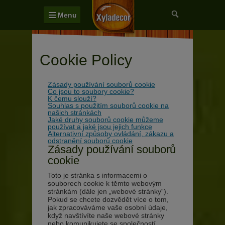
Menu
Cookie Policy
Zásady používání souborů cookie
Co jsou to soubory cookie?
K čemu slouží?
Souhlas s použitím souborů cookie na
našich stránkách
Jaké druhy souborů cookie můžeme
používat a jaké jsou jejich funkce
Alternativní způsoby ovládání, zákazu a
odstranění souborů cookie
Zásady používání souborů
cookie
Toto je stránka s informacemi o
souborech cookie k těmto webovým
stránkám (dále jen „webové stránky“).
Pokud se chcete dozvědět více o tom,
jak zpracováváme vaše osobní údaje,
když navštívíte naše webové stránky
nebo komunikujete se společností