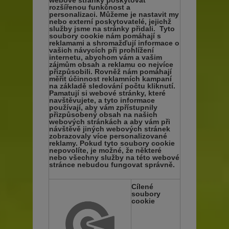
webové stránky poskytovat
rozšířenou funkčnost a
personalizaci. Můžeme je nastavit my
nebo externí poskytovatelé, jejichž
služby jsme na stránky přidali. Tyto
soubory cookie nám pomáhají s
reklamami a shromažďují informace o
vašich návycích při prohlížení
internetu, abychom vám a vašim
zájmům obsah a reklamu co nejvíce
přizpůsobili. Rovněž nám pomáhají
měřit účinnost reklamních kampaní
na základě sledování počtu kliknutí.
Pamatují si webové stránky, které
navštěvujete, a tyto informace
používají, aby vám zpřístupnily
přizpůsobený obsah na našich
webových stránkách a aby vám při
návštěvě jiných webových stránek
zobrazovaly více personalizované
reklamy. Pokud tyto soubory cookie
nepovolíte, je možné, že některé
nebo všechny služby na této webové
stránce nebudou fungovat správně.
Cílené
soubory
cookie