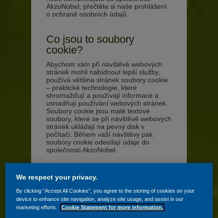
AkzoNobel, přečtěte si naše prohlášení
o ochraně osobních údajů.
Co jsou to soubory
cookie?
Abychom vám při návštěvě webových
stránek mohli nabídnout lepší služby,
používá většina stránek soubory cookie
– praktické technologie, které
shromažďují a používají informace a
usnadňují používání webových stránek.
Soubory cookie jsou malé textové
soubory, které se při návštěvě webových
stránek ukládají na pevný disk v
počítači. Během vaší návštěvy pak
soubory cookie odesílají údaje do
společnosti AkzoNobel.
K čemu slouží?
We respect your privacy.
Díky souborům cookie se například
By clicking “Accept All Cookies”, you agree to the storing of cookies on your
dozvíme, zda jste na našich stránkách
device to enhance site navigation, analyze site usage, and assist in our
poprvé, nebo jste je navštívili už dříve.
marketing efforts.
Cookie Statement for more information.
Při vaší návštěvě našich stránek nám