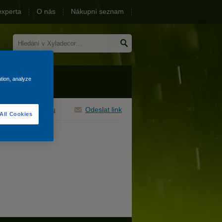
experta
O nás
Nákupní seznam
ation, analyze
sknout tuto stránku
Odeslat link
All Cookies