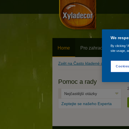
We respec
By clicking “
Home
Pro zahradu
Na
site usage, a
Zpět na Často kladené otázky
Cookies
Pomoc a rady
Nejčastější otázky
Zeptejte se našeho Experta