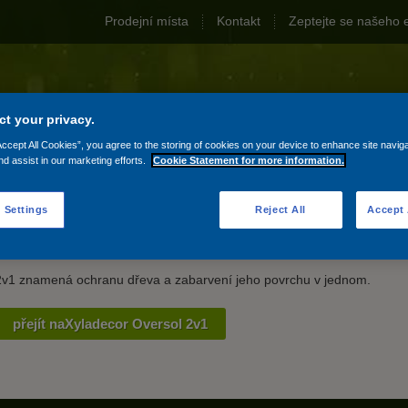
Prodejní místa
Kontakt
Zeptejte se našeho 
t your privacy.
Accept All Cookies”, you agree to the storing of cookies on your device to enhance site navig
 dům
V domě
Pomoc a rady
O dřevu
nd assist in our marketing efforts.
Cookie Statement for more information.
Vyti
 Settings
Reject All
Accept 
Co znamená 2v1?
2v1 znamená ochranu dřeva a zabarvení jeho povrchu v jednom.
přejít naXyladecor Oversol 2v1