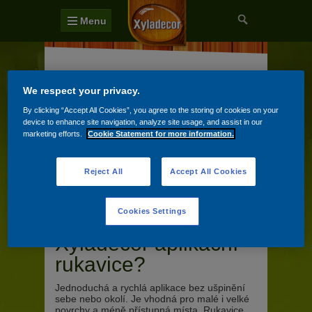
Menu
We respect your privacy.
Pomoc a rady
By clicking “Accept All Cookies”, you agree to the storing of cookies on your
device to enhance site navigation, analyze site usage, and assist in our
Nejčastější otázky
marketing efforts.
Cookie Statement for more information.
Zeptejte se našeho Experta
Reject All
Accept All Cookies
Cookies Settings
Jaké jsou výhody
Xyladecor aplikační
rukavice?
Jednoduchá a rychlá aplikace bez ušpinění
sebe nebo okolí. Je vhodná pro malé i velké
povrchy a méně přístupná místa. Rukavice