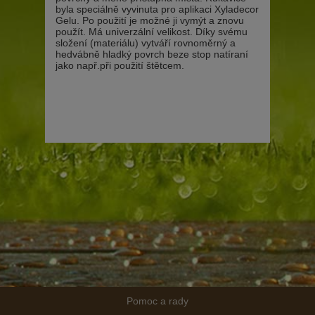
byla speciálně vyvinuta pro aplikaci Xyladecor
Gelu. Po použití je možné ji vymýt a znovu
použít. Má univerzální velikost. Díky svému
složení (materiálu) vytváří rovnoměrný a
hedvábně hladký povrch beze stop natíraní
jako např.při použití štětcem.
Pomoc a rady