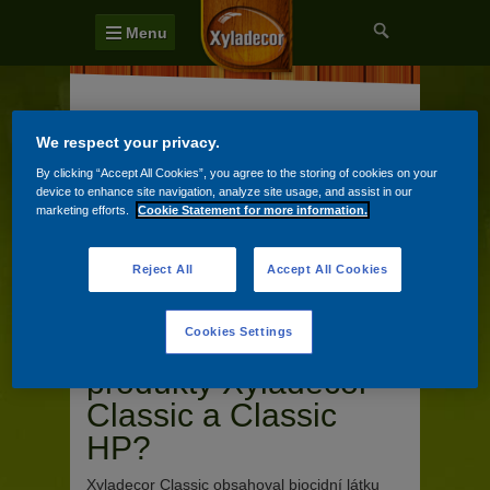
Menu
We respect your privacy.
Pomoc a rady
By clicking “Accept All Cookies”, you agree to the storing of cookies on your
device to enhance site navigation, analyze site usage, and assist in our
Nejčastější otázky
marketing efforts.
Cookie Statement for more information.
Zeptejte se našeho Experta
Reject All
Accept All Cookies
Cookies Settings
Jaký je rozdíl mezi
produkty Xyladecor
Classic a Classic
HP?
Xyladecor Classic obsahoval biocidní látku