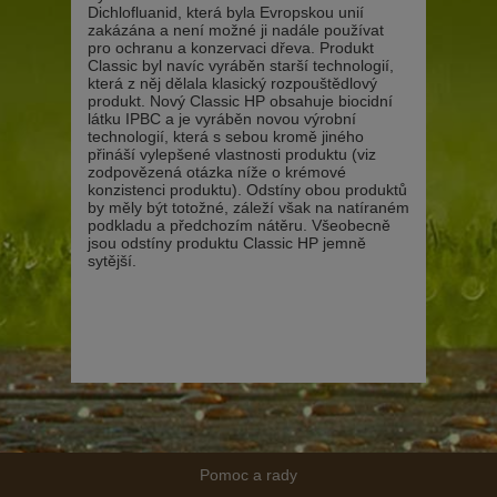
Dichlofluanid, která byla Evropskou unií
zakázána a není možné ji nadále používat
pro ochranu a konzervaci dřeva. Produkt
Classic byl navíc vyráběn starší technologií,
která z něj dělala klasický rozpouštědlový
produkt. Nový Classic HP obsahuje biocidní
látku IPBC a je vyráběn novou výrobní
technologií, která s sebou kromě jiného
přináší vylepšené vlastnosti produktu (viz
zodpovězená otázka níže o krémové
konzistenci produktu). Odstíny obou produktů
by měly být totožné, záleží však na natíraném
podkladu a předchozím nátěru. Všeobecně
jsou odstíny produktu Classic HP jemně
sytější.
Pomoc a rady