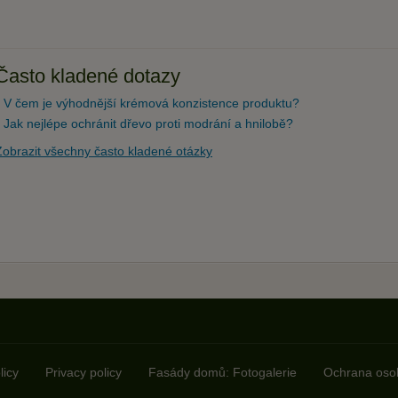
Často kladené dotazy
V čem je výhodnější krémová konzistence produktu?
Jak nejlépe ochránit dřevo proti modrání a hnilobě?
Zobrazit všechny často kladené otázky
licy
Privacy policy
Fasády domů: Fotogalerie
Ochrana oso