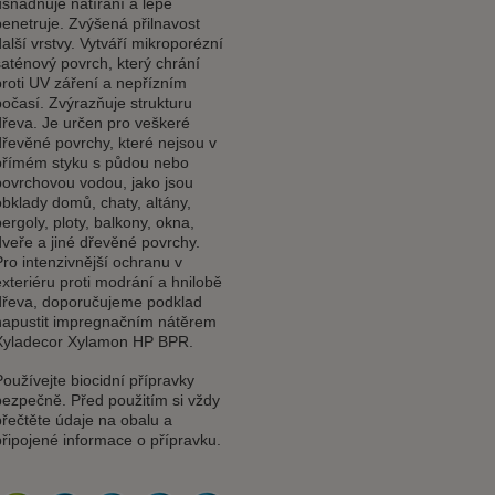
usnadňuje natírání a lépe
penetruje. Zvýšená přilnavost
další vrstvy. Vytváří mikroporézní
saténový povrch, který chrání
proti UV záření a nepřízním
počasí. Zvýrazňuje strukturu
AN
dřeva. Je určen pro veškeré
dřevěné povrchy, které nejsou v
přímém styku s půdou nebo
VICE
povrchovou vodou, jako jsou
obklady domů, chaty, altány,
pergoly, ploty, balkony, okna,
dveře a jiné dřevěné povrchy.
Pro intenzivnější ochranu v
exteriéru proti modrání a hnilobě
dřeva, doporučujeme podklad
napustit impregnačním nátěrem
Xyladecor Xylamon HP BPR.
Používejte biocidní přípravky
bezpečně. Před použitím si vždy
přečtěte údaje na obalu a
připojené informace o přípravku.