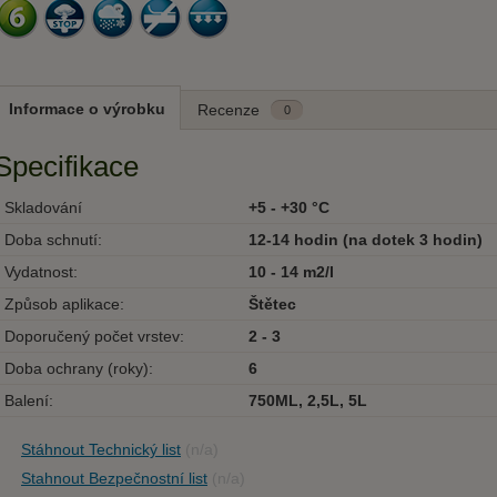
Informace o výrobku
Recenze
0
Specifikace
Skladování
+5 - +30 °C
Doba schnutí:
12-14 hodin (na dotek 3 hodin)
Vydatnost:
10 - 14 m2/l
Způsob aplikace:
Štětec
Doporučený počet vrstev:
2 - 3
Doba ochrany (roky):
6
Balení:
750ML, 2,5L, 5L
Stáhnout Technický list
(n/a)
Stahnout Bezpečnostní list
(n/a)