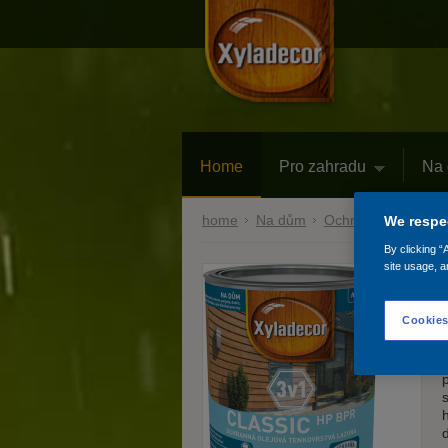
Home
Pro zahradu
Na
home
Na dům
Ochranná úprava
We respec
By clicking “
site usage, a
Bigg
Cookies