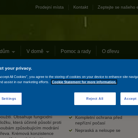
Prodejní místa
Kontakt
Zeptejte se našeho 
 dům
V domě
Pomoc a rady
O dřevu
Xyladecor Classic HP BPR
t your privacy.
Vyti
Accept All Cookies”, you agree to the storing of cookies on your device to enhance site navig
Xyladecor Classic HP BPR
nd assist in our marketing efforts.
Cookie Statement for more information.
er view product
Xyladecor Classic HP BPR (High
Chrání proti zamodrání
 Settings
Reject All
Accept 
Protection) je ochranná
6 let ochrany
tenkovrstvá lazura na dřevo na
Hluboká penetrace
rozpouštědlové bázi pro vnější
použití. Obsahuje fungicidní
Kompletní ochrana před
složku, která účinně působí proti
nepřízní počasí
houbám způsobujícím modrání
Nepraská a neloupe se
dřeva. Krémová konzistence