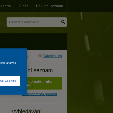
experta
O nás
Nákupní seznam
sknout tuto stránku
Odeslat link
ation, analyze
Nákupní seznam
All Cookies
Přidat do nákupního
seznamu
nebo
porovnat tento produkt
Vyhledávání