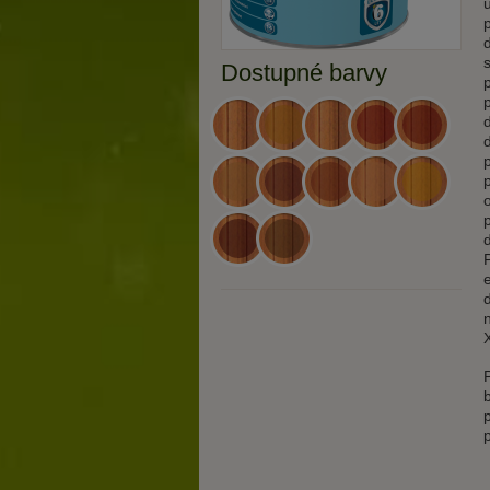
Dostupné barvy
ZELEŇ JEDLOVÁ
PINIE
ANTICKÁ PINIE
CEDR
KAŠT
DUB
MAHAGON
TÝK
BEZBARVÝ
BORO
PALISANDR
OŘECH