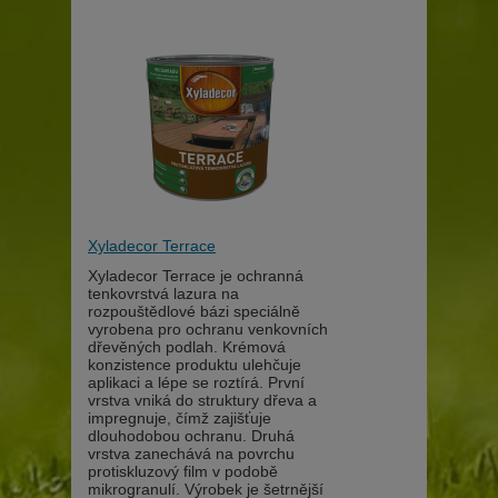
Xyladecor Terrace
Xyladecor Terrace je ochranná
tenkovrstvá lazura na
rozpouštědlové bázi speciálně
vyrobena pro ochranu venkovních
dřevěných podlah. Krémová
konzistence produktu ulehčuje
aplikaci a lépe se roztírá. První
vrstva vniká do struktury dřeva a
impregnuje, čímž zajišťuje
dlouhodobou ochranu. Druhá
vrstva zanechává na povrchu
protiskluzový film v podobě
mikrogranulí. Výrobek je šetrnější