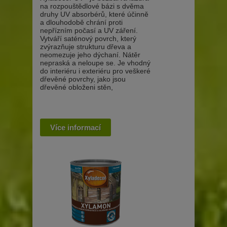
na rozpouštědlové bázi s dvěma
druhy UV absorbérů, které účinně
a dlouhodobě chrání proti
nepřízním počasí a UV záření.
Vytváří saténový povrch, který
zvýrazňuje strukturu dřeva a
neomezuje jeho dýchaní. Nátěr
nepraská a neloupe se. Je vhodný
do interiéru i exteriéru pro veškeré
dřevěné povrchy, jako jsou
dřevěné obloženi stěn,
Více informací