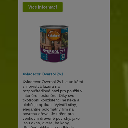
Více informací
Xyladecor Oversol 2v1
Xyladecor Oversol 2v1 je unikátní
silnovrstvá lazura na
rozpouštědlové bázi pro použití v
interiéru i exteriéru. Díky své
tixotropní konzistenci nestéká a
ulehčuje aplikaci. Vytváří silný,
elegantně polomatný film na
povrchu dřeva. Je určen pro
venkovní dřevěné povrchy, jako
jsou okna, dveře, balkony,
dřevěné obklady a podhledy,