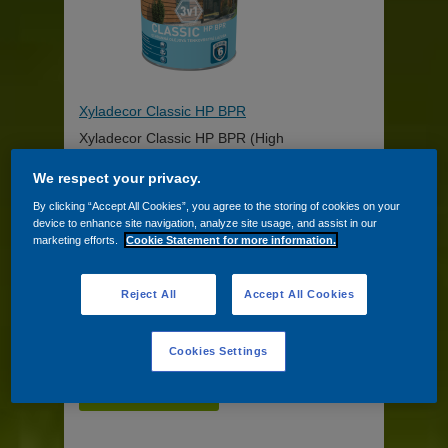
Xyladecor Classic HP BPR
Xyladecor Classic HP BPR (High
Protection) je ochranná
tenkovrstvá lazura na dřevo na
We respect your privacy.
rozpouštědlové bázi pro vnější
použití. Obsahuje fungicidní
By clicking “Accept All Cookies”, you agree to the storing of cookies on your
složku, která účinně působí proti
device to enhance site navigation, analyze site usage, and assist in our
houbám způsobujícím modrání
marketing efforts.
Cookie Statement for more information.
dřeva. Krémová konzistence
usnadňuje natírání a lépe
penetruje. Zvýšená přilnavost
Reject All
Accept All Cookies
další vrstvy. Vytváří mikroporézní
saténový povrch, který chrání proti
UV záření a nepřízním počasí.
Zvýrazňuje strukturu dřeva.
Cookies Settings
Více informací