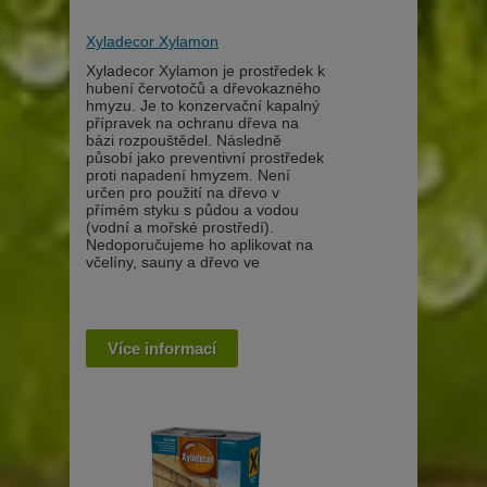
Xyladecor Xylamon
Xyladecor Xylamon je prostředek k
hubení červotočů a dřevokazného
hmyzu. Je to konzervační kapalný
přípravek na ochranu dřeva na
bázi rozpouštědel. Následně
působí jako preventivní prostředek
proti napadení hmyzem. Není
určen pro použití na dřevo v
přímém styku s půdou a vodou
(vodní a mořské prostředí).
Nedoporučujeme ho aplikovat na
včelíny, sauny a dřevo ve
Více informací