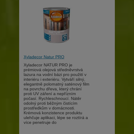
Xyladecor Natur PRO
Xyladecor NATUR PRO je
prémiová olejová středněvrstvá
lazura na vodní bázi pro použití v
interiéru i exteriéru. Vytváří silný,
elegantně polomatný saténový film
na povrchu dřeva, který chrání
proti UV záření a nepřízním
počasí. Rychleschnoucí. Nátěr
odolný proti běžným čistícím
prostředkům v domácnosti.
Krémová konzistence produktu
ulehčuje aplikaci, lépe se roztírá a
více penetruje do