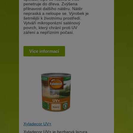
penetruje do dřeva. Zvýšena
přilnavost dalšího nátěru. Nátěr
nepraská a neloupe se. Výrobek je
šetrnější k životnímu prostředí.
Vytváří mikroporézní saténový
povrch, který chrání proti UV
záření a nepřízním počasí.
Více informací
Xyladecor UV+
Xyladecor UV+ je bezbarvá lazura