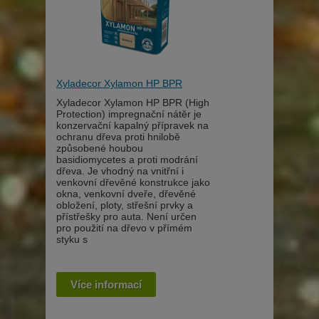
Xyladecor Xylamon HP BPR
Xyladecor Xylamon HP BPR (High
Protection) impregnační nátěr je
konzervační kapalný přípravek na
ochranu dřeva proti hnilobě
způsobené houbou
basidiomycetes a proti modrání
dřeva. Je vhodný na vnitřní i
venkovní dřevěné konstrukce jako
okna, venkovní dveře, dřevěné
obložení, ploty, střešní prvky a
přístřešky pro auta. Není určen
pro použití na dřevo v přímém
styku s
Více informací