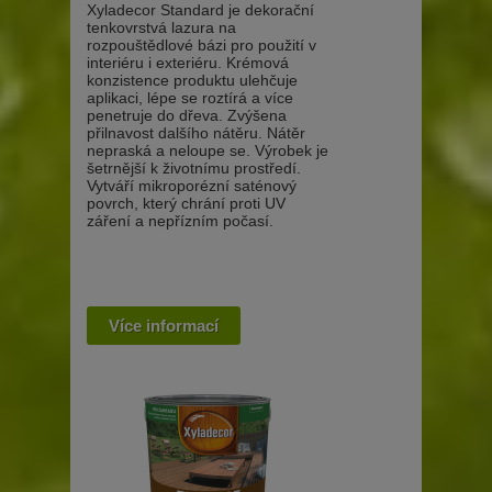
Xyladecor Standard je dekorační
tenkovrstvá lazura na
rozpouštědlové bázi pro použití v
interiéru i exteriéru. Krémová
konzistence produktu ulehčuje
aplikaci, lépe se roztírá a více
penetruje do dřeva. Zvýšena
přilnavost dalšího nátěru. Nátěr
nepraská a neloupe se. Výrobek je
šetrnější k životnímu prostředí.
Vytváří mikroporézní saténový
povrch, který chrání proti UV
záření a nepřízním počasí.
Více informací