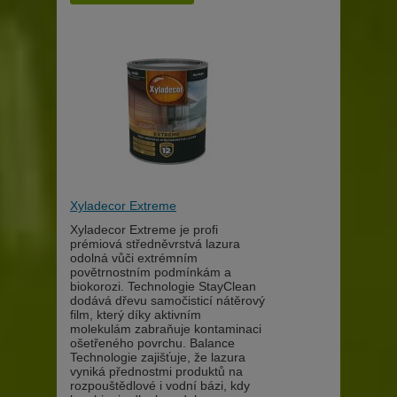
Xyladecor Extreme
Xyladecor Extreme je profi
prémiová středněvrstvá lazura
odolná vůči extrémním
povětrnostním podmínkám a
biokorozi. Technologie StayClean
dodává dřevu samočisticí nátěrový
film, který díky aktivním
molekulám zabraňuje kontaminaci
ošetřeného povrchu. Balance
Technologie zajišťuje, že lazura
vyniká přednostmi produktů na
rozpouštědlové i vodní bázi, kdy