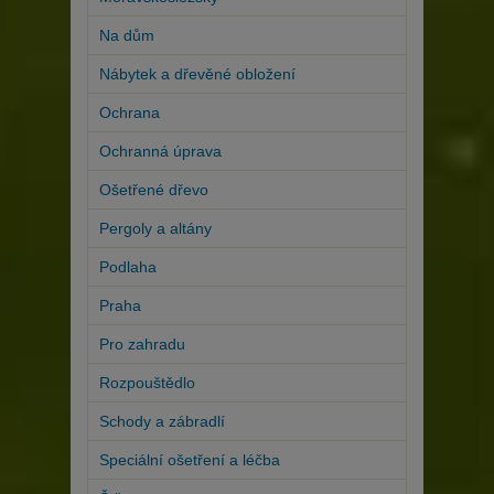
Na dům
Nábytek a dřevěné obložení
Ochrana
Ochranná úprava
Ošetřené dřevo
Pergoly a altány
Podlaha
Praha
Pro zahradu
Rozpouštědlo
Schody a zábradlí
Speciální ošetření a léčba