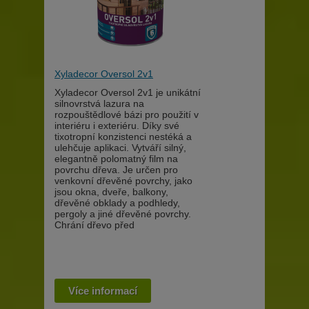
Xyladecor Oversol 2v1
Xyladecor Oversol 2v1 je unikátní
silnovrstvá lazura na
rozpouštědlové bázi pro použití v
interiéru i exteriéru. Díky své
tixotropní konzistenci nestéká a
ulehčuje aplikaci. Vytváří silný,
elegantně polomatný film na
povrchu dřeva. Je určen pro
venkovní dřevěné povrchy, jako
jsou okna, dveře, balkony,
dřevěné obklady a podhledy,
pergoly a jiné dřevěné povrchy.
Chrání dřevo před
Více informací