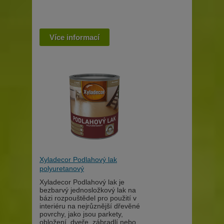
Více informací
Xyladecor Podlahový lak
polyuretanový
Xyladecor Podlahový lak je
bezbarvý jednosložkový lak na
bázi rozpouštědel pro použití v
interiéru na nejrůznější dřevěné
povrchy, jako jsou parkety,
obložení, dveře, zábradlí nebo