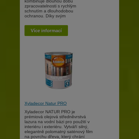
kombinuje dlouhou dobu
zpracovatelnosti s rychlým
schnutím a dlouhodobou
ochranou. Díky svým
Více informací
Xyladecor Natur PRO
Xyladecor NATUR PRO je
prémiová olejová středněvrstvá
lazura na vodní bázi pro použití v
interiéru i exteriéru. Vytváří silný,
elegantně polomatný saténový film
na povrchu dřeva, který chrání