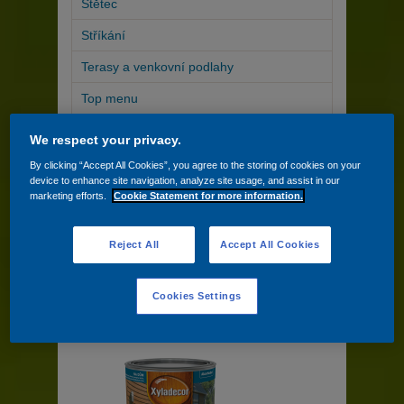
Štětec
Stříkání
Terasy a venkovní podlahy
Top menu
V domě
We respect your privacy.
Váleček
By clicking “Accept All Cookies”, you agree to the storing of cookies on your
device to enhance site navigation, analyze site usage, and assist in our
Vodní báze
marketing efforts.
Cookie Statement for more information.
Zahradní domky a ploty
Reject All
Accept All Cookies
Zahradní nábytek
Cookies Settings
Nabízíme 10 produkty/ů v kategorii